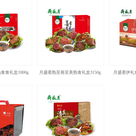
食礼盒1000g
月盛斋熟至善至美熟食礼盒3150g
月盛斋伊礼食