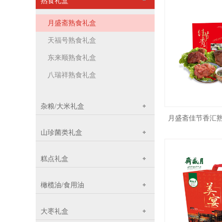
熟食礼盒
月盛斋熟食礼盒
天福号熟食礼盒
东来顺熟食礼盒
八瑞祥熟食礼盒
杂粮/大米礼盒
月盛斋佳节香汇熟食
山珍菌类礼盒
糕点礼盒
橄榄油/食用油
大枣礼盒