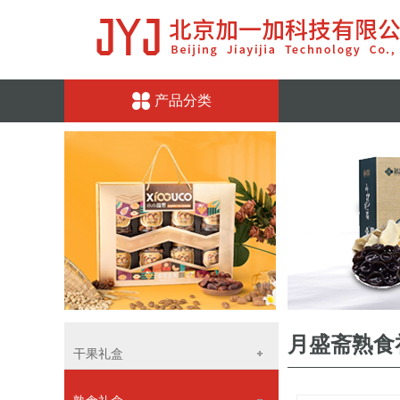
产品分类
月盛斋熟食
干果礼盒