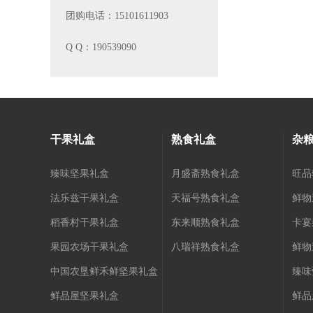
团购电话：15101611903
Q Q：190539090
干果礼盒
熟食礼盒
杂粮
臻味坚果礼盒
月盛斋熟食礼盒
旺品
法乐兹干果礼盒
天福号熟食礼盒
鲜物
稻香村干果礼盒
东来顺熟食礼盒
卡宴
果园农场干果礼盒
八瑞祥熟食礼盒
鲜物
中国农垦鲜禾鲜坚果礼盒
臻味
鲜品屋坚果礼盒
鲜品