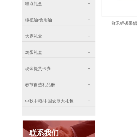
糕点礼盒
橄榄油/食用油
鲜禾鲜硕果韶
大枣礼盒
鸡蛋礼盒
现金提货卡券
春节自选礼品册
中秋中粮/中国农垦大礼包
联系我们