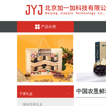
产品分类
中国农垦鲜
干果礼盒
臻味坚果礼盒