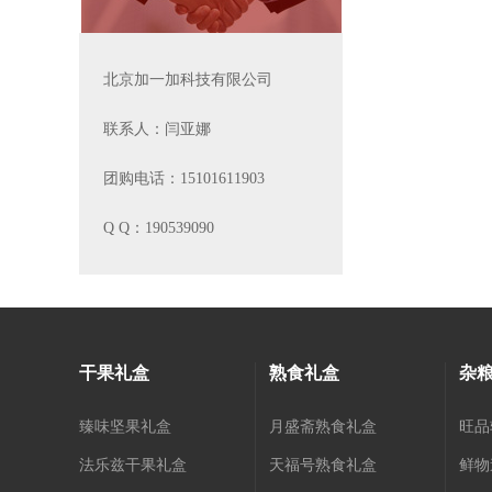
北京加一加科技有限公司
联系人：闫亚娜
团购电话：15101611903
Q Q：190539090
干果礼盒
熟食礼盒
杂粮
臻味坚果礼盒
月盛斋熟食礼盒
旺品
法乐兹干果礼盒
天福号熟食礼盒
鲜物